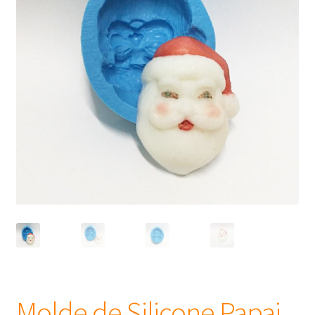
Frascos
Extratos
Matéria Prima
Corante, Pigmento e Óxido
Manteiga
Óleos
Insumos para Vela
Molde de Silicone Papai