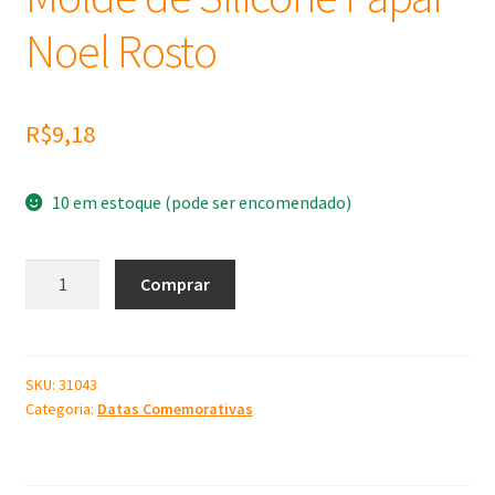
Noel Rosto
R$
9,18
10 em estoque (pode ser encomendado)
Molde
Comprar
de
Silicone
Papai
Noel
SKU:
31043
Categoria:
Datas Comemorativas
Rosto
quantidade