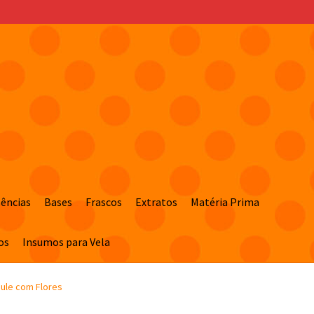
sências
Bases
Frascos
Extratos
Matéria Prima
os
Insumos para Vela
Bule com Flores