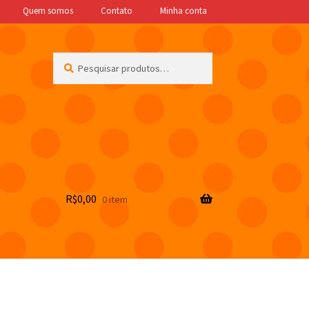
Quem somos
Contato
Minha conta
Pesquisar
Pesquisar
por:
R$
0,00
0 item