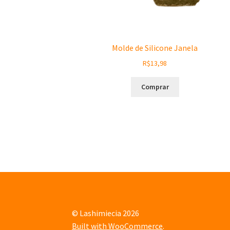
Molde de Silicone Janela
R$
13,98
Comprar
© Lashimiecia 2026
Built with WooCommerce
.