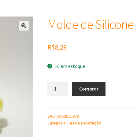
Molde de Silicone
R$
8,29
10 em estoque
Molde
Comprar
de
Silicone
Bule
com
SKU:
CAS3516078
Categoria:
Casa e Decoração
Flores
quantidade