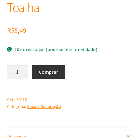
Toalha
R$
5,49
10 em estoque (pode ser encomendado)
Molde
Comprar
de
Silicone
Porta
Toalha
SKU:
30315
Categoria:
Casa e Decoração
quantidade
Descrição