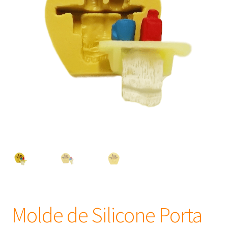
Frascos
Extratos
Matéria Prima
Corante, Pigmento e Óxido
Manteiga
Óleos
Insumos para Vela
Molde de Silicone Porta