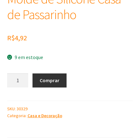
de Passarinho
R$
4,92
9 em estoque
Molde
Comprar
de
Silicone
Casa
de
SKU:
30329
Categoria:
Casa e Decoração
Passarinho
quantidade