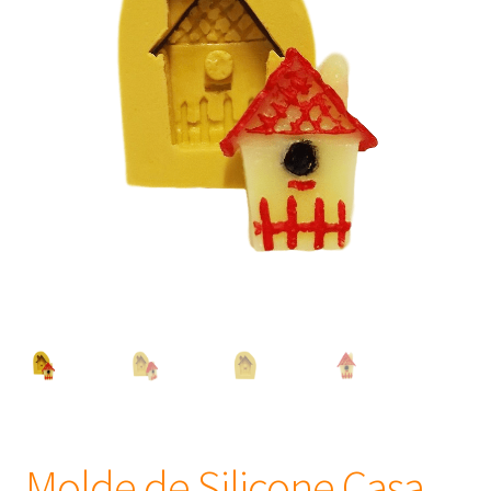
Frascos
Extratos
Matéria Prima
Corante, Pigmento e Óxido
Manteiga
Óleos
Insumos para Vela
Molde de Silicone Casa