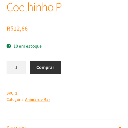
Coelhinho P
R$
12,66
10 em estoque
Molde
Comprar
de
Silicone
Coelhinho
P
SKU:
2
Categoria:
Animais e Mar
quantidade
Descrição