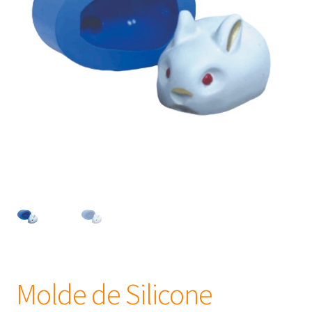
Frascos
Extratos
Matéria Prima
Corante, Pigmento e Óxido
Manteiga
Óleos
Insumos para Vela
Molde de Silicone