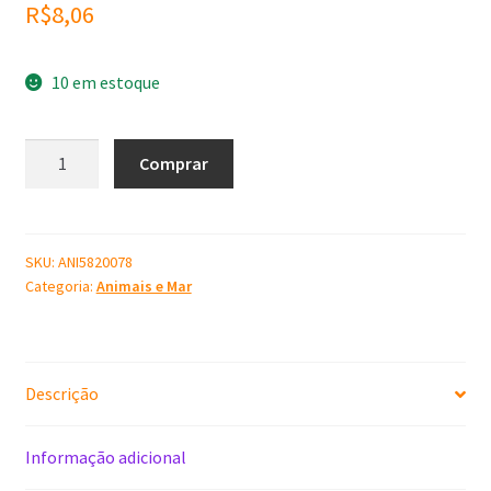
R$
8,06
10 em estoque
Molde
Comprar
de
silicone
Coelho
Orelha
SKU:
ANI5820078
Categoria:
Animais e Mar
quantidade
Descrição
Informação adicional