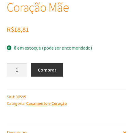
Coração Mãe
R$
18,81
8 em estoque (pode ser encomendado)
Molde
Comprar
de
Silicone
Coração
Mãe
SKU:
30595
Categoria:
Casamento e Coração
quantidade
Descrição