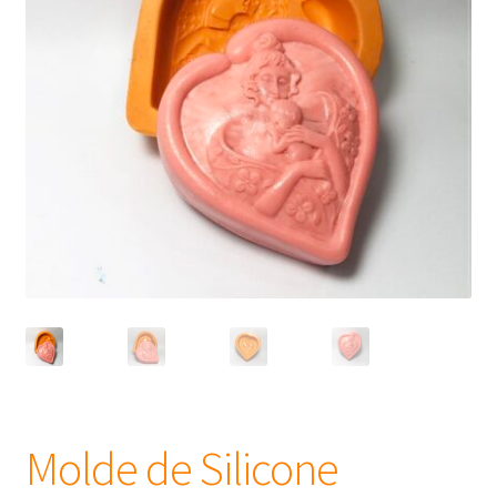
Frascos
Extratos
Matéria Prima
Corante, Pigmento e Óxido
Manteiga
Óleos
Insumos para Vela
Molde de Silicone