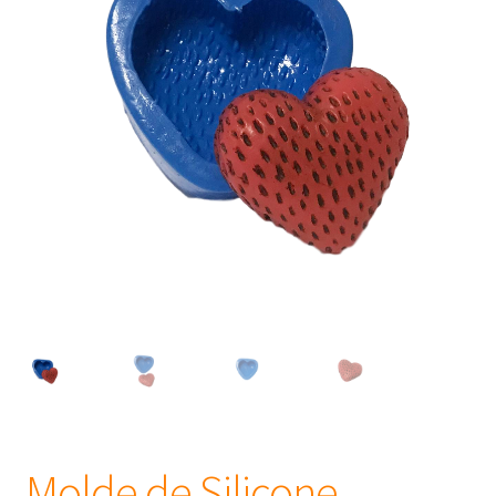
Frascos
Extratos
Matéria Prima
Corante, Pigmento e Óxido
Manteiga
Óleos
Insumos para Vela
Molde de Silicone