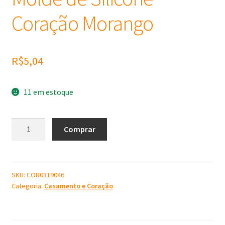
Coração Morango
R$
5,04
11 em estoque
Molde
Comprar
de
Silicone
Coração
Morango
SKU:
COR0319046
Categoria:
Casamento e Coração
quantidade