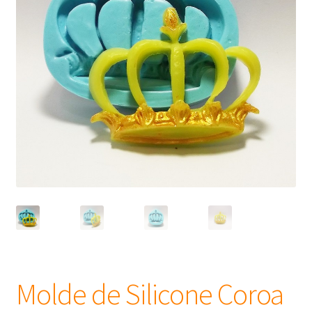
Frascos
Extratos
Matéria Prima
Corante, Pigmento e Óxido
Manteiga
Óleos
Insumos para Vela
Molde de Silicone Coroa