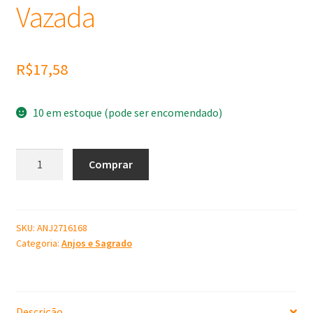
Vazada
R$
17,58
10 em estoque (pode ser encomendado)
Molde
Comprar
de
Silicone
Coroa
Vazada
SKU:
ANJ2716168
Categoria:
Anjos e Sagrado
quantidade
Descrição