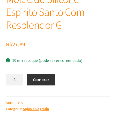
Espiríto Santo Com
Resplendor G
R$
27,89
10 em estoque (pode ser encomendado)
Molde
Comprar
de
Silicone
Espiríto
Santo
SKU:
30215
Categoria:
Anjos e Sagrado
Com
Resplendor