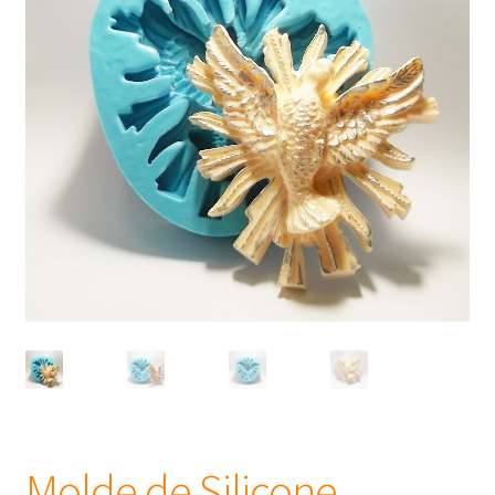
Frascos
Extratos
Matéria Prima
Corante, Pigmento e Óxido
Manteiga
Óleos
Insumos para Vela
Molde de Silicone