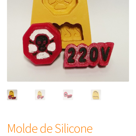
Frascos
Extratos
Matéria Prima
Corante, Pigmento e Óxido
Manteiga
Óleos
Insumos para Vela
Molde de Silicone