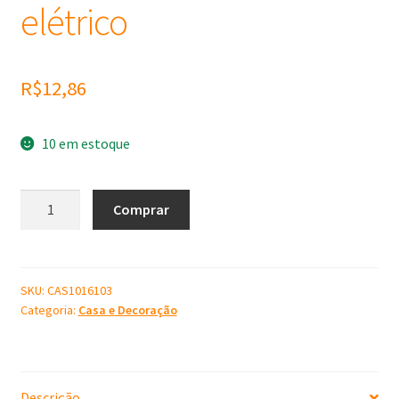
elétrico
R$
12,86
10 em estoque
Molde
Comprar
de
Silicone
elétrico
quantidade
SKU:
CAS1016103
Categoria:
Casa e Decoração
Descrição