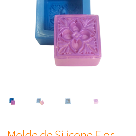
Frascos
Extratos
Matéria Prima
Corante, Pigmento e Óxido
Manteiga
Óleos
Insumos para Vela
Molde de Silicone Flor