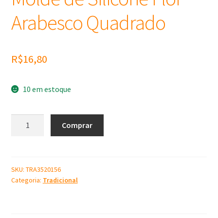
Arabesco Quadrado
R$
16,80
10 em estoque
Molde
Comprar
de
Silicone
Flor
Arabesco
SKU:
TRA3520156
Categoria:
Tradicional
Quadrado
quantidade