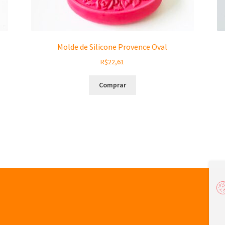
Molde de Silicone Provence Oval
R$
22,61
Comprar