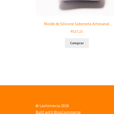
Molde de Silicone Sabonete Artesanal
R$
27,22
Comprar
© Lashimiecia 2026
Built with WooCommerce
.