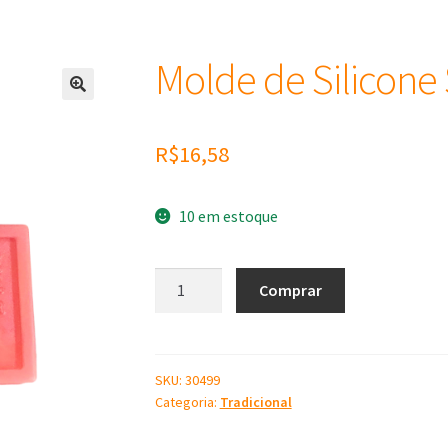
Molde de Silicone
R$
16,58
10 em estoque
Molde
Comprar
de
Silicone
Savon
Rose
SKU:
30499
Categoria:
Tradicional
quantidade