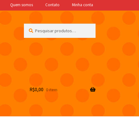
Quem somos
Contato
Minha conta
Pesquisar
Pesquisar
por:
R$
0,00
0 item