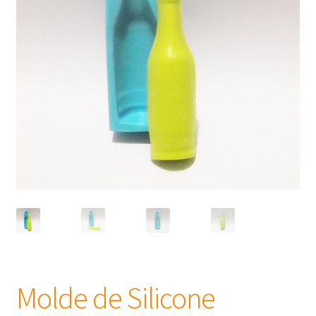
Frascos
Extratos
Matéria Prima
Corante, Pigmento e Óxido
Manteiga
Óleos
Insumos para Vela
Molde de Silicone