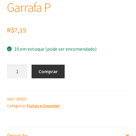
Garrafa P
R$
7,15
10 em estoque (pode ser encomendado)
Molde
Comprar
de
Silicone
Garrafa
P
SKU:
30307
Categoria:
Frutas e Gourmet
quantidade
Descrição