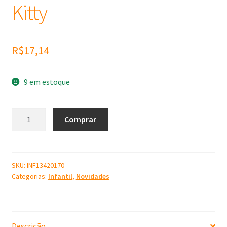
Kitty
R$
17,14
9 em estoque
Molde
Comprar
de
Silicone
Hello
Kitty
SKU:
INF13420170
Categorias:
Infantil
,
Novidades
quantidade
Descrição