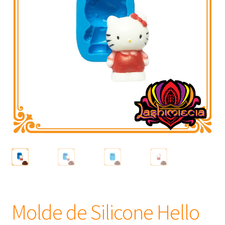
Frascos
Extratos
Matéria Prima
Corante, Pigmento e Óxido
Manteiga
Óleos
Insumos para Vela
Molde de Silicone Hello