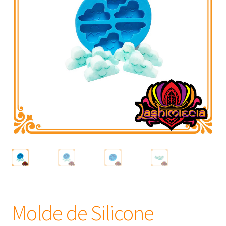
Frascos
Extratos
Matéria Prima
Corante, Pigmento e Óxido
Manteiga
Óleos
Insumos para Vela
Molde de Silicone