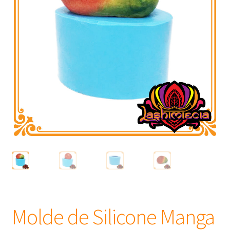
Frascos
Extratos
Matéria Prima
Corante, Pigmento e Óxido
Manteiga
Óleos
Insumos para Vela
Molde de Silicone Manga