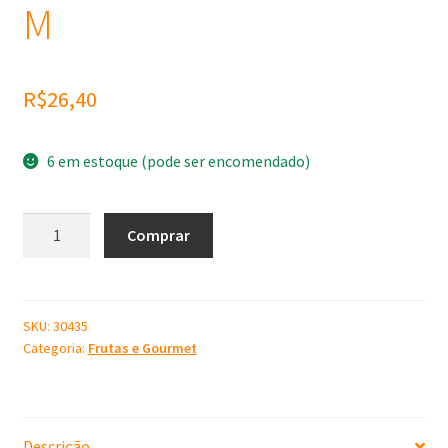
M
R$
26,40
6 em estoque (pode ser encomendado)
Molde
Comprar
de
Silicone
Manga
M
SKU:
30435
Categoria:
Frutas e Gourmet
quantidade
Descrição