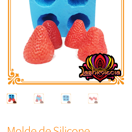
Frascos
Extratos
Matéria Prima
Corante, Pigmento e Óxido
Manteiga
Óleos
Insumos para Vela
Molde de Silicone