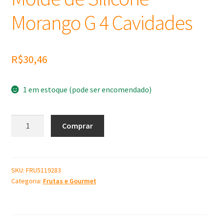
Morango G 4 Cavidades
R$
30,46
1 em estoque (pode ser encomendado)
Molde
Comprar
de
Silicone
Morango
G
SKU:
FRU5119283
Categoria:
Frutas e Gourmet
4
Cavidades
quantidade