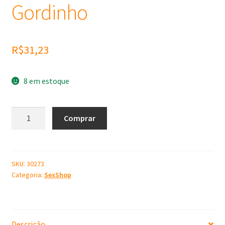
Gordinho
R$
31,23
8 em estoque
Molde
Comprar
de
Silicone
Pênis
Gordinho
SKU:
30273
Categoria:
SexShop
quantidade
Descrição