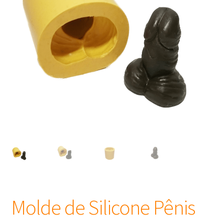
Frascos
Extratos
Matéria Prima
Corante, Pigmento e Óxido
Manteiga
Óleos
Insumos para Vela
Molde de Silicone Pênis