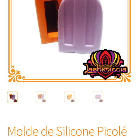
Frascos
Extratos
Matéria Prima
Corante, Pigmento e Óxido
Manteiga
Óleos
Insumos para Vela
Molde de Silicone Picolé