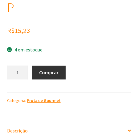
P
R$
15,23
4 em estoque
Molde
Comprar
de
Silicone
Picolé
P
Categoria:
Frutas e Gourmet
quantidade
Descrição