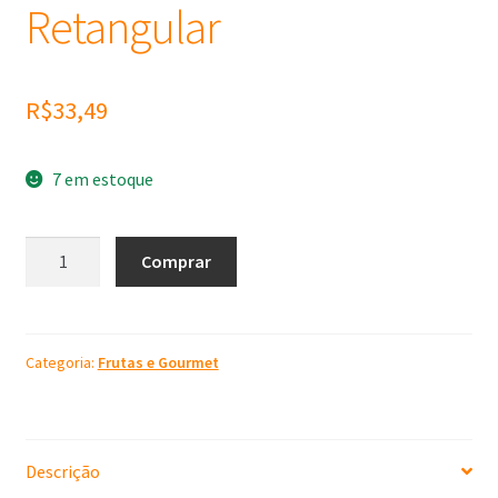
Retangular
R$
33,49
7 em estoque
Molde
Comprar
de
Silicone
Torta
Retangular
Categoria:
Frutas e Gourmet
quantidade
Descrição