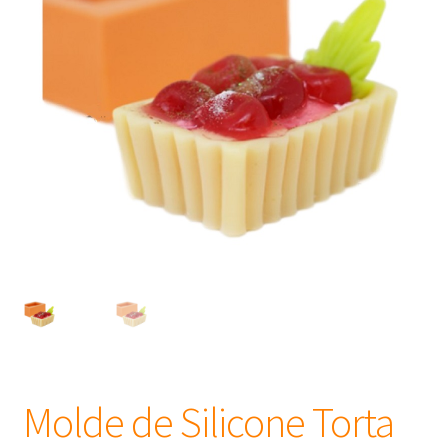
Frascos
Extratos
Matéria Prima
Corante, Pigmento e Óxido
Manteiga
Óleos
Insumos para Vela
Molde de Silicone Torta