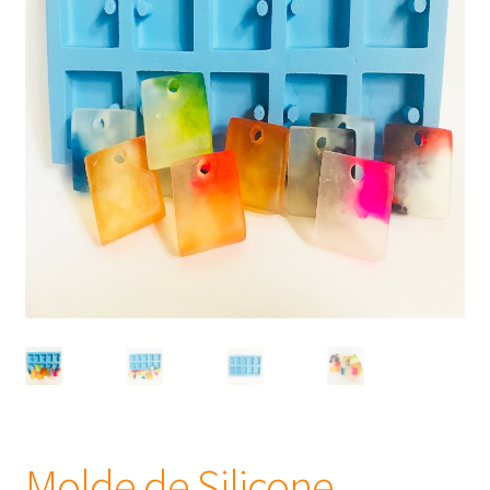
Frascos
Extratos
Matéria Prima
Corante, Pigmento e Óxido
Manteiga
Óleos
Insumos para Vela
Molde de Silicone