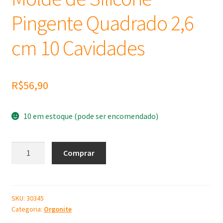
Pingente Quadrado 2,6
cm 10 Cavidades
R$
56,90
10 em estoque (pode ser encomendado)
Molde
Comprar
de
Silicone
Pingente
Quadrado
SKU:
30345
Categoria:
Orgonite
2,6
cm