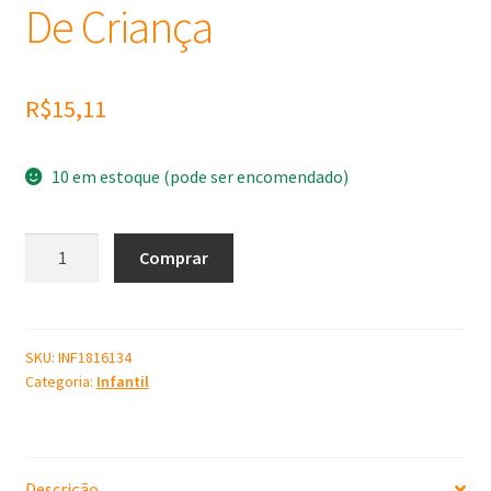
De Criança
R$
15,11
10 em estoque (pode ser encomendado)
Molde
Comprar
de
Silicone
Sapato
De
SKU:
INF1816134
Categoria:
Infantil
Criança
quantidade
Descrição