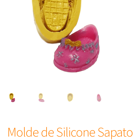
Frascos
Extratos
Matéria Prima
Corante, Pigmento e Óxido
Manteiga
Óleos
Insumos para Vela
Molde de Silicone Sapato