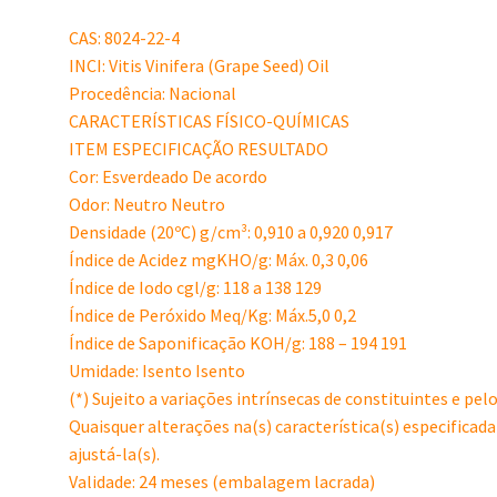
CAS: 8024-22-4
INCI: Vitis Vinifera (Grape Seed) Oil
Procedência: Nacional
CARACTERÍSTICAS FÍSICO-QUÍMICAS
ITEM ESPECIFICAÇÃO RESULTADO
Cor: Esverdeado De acordo
Odor: Neutro Neutro
Densidade (20ºC) g/cm³: 0,910 a 0,920 0,917
Índice de Acidez mgKHO/g: Máx. 0,3 0,06
Índice de Iodo cgl/g: 118 a 138 129
Índice de Peróxido Meq/Kg: Máx.5,0 0,2
Índice de Saponificação KOH/g: 188 – 194 191
Umidade: Isento Isento
(*) Sujeito a variações intrínsecas de constituintes e pe
Quaisquer alterações na(s) característica(s) especificada
ajustá-la(s).
Validade: 24 meses (embalagem lacrada)