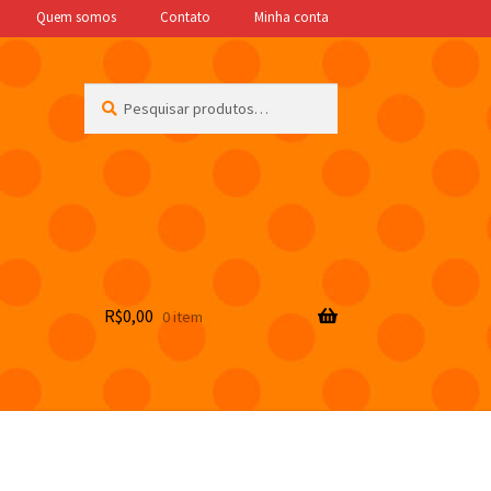
Quem somos
Contato
Minha conta
Pesquisar
Pesquisar
por:
R$
0,00
0 item