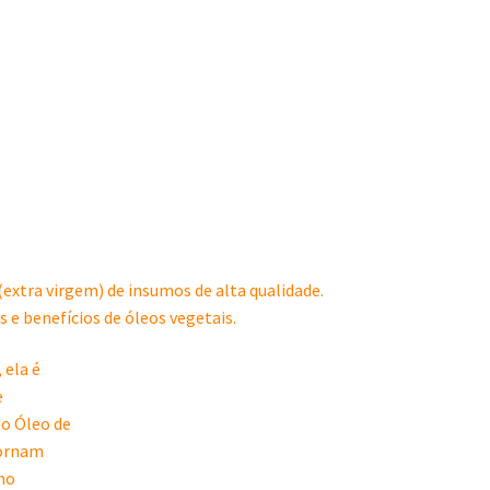
extra virgem) de insumos de alta qualidade.
 e benefícios de óleos vegetais.
 ela é
e
do Óleo de
tornam
mo