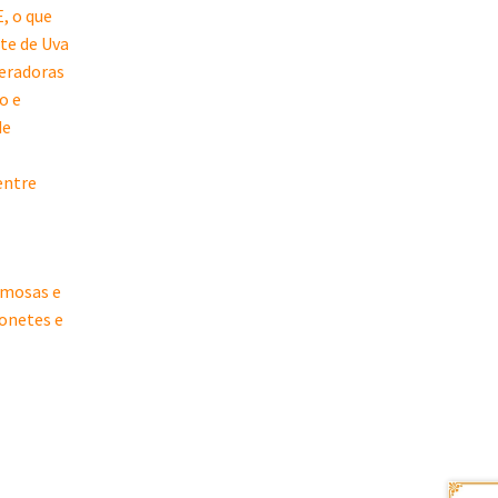
, o que
te de Uva
neradoras
o e
de
entre
emosas e
onetes e