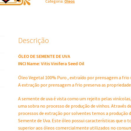
Categoria:
Óleos
Uva
100%
Puro
-
100
ml
Descrição
quantidade
ÓLEO DE SEMENTE DE UVA
INCI Name: Vitis Vinifera Seed Oil
Óleo Vegetal 100% Puro , extraído por prensagem a frio (
A extração por prensagem a frio preserva as propriedades
A semente de uva é vista como um rejeito pelas vinícolas,
uma sobra no processo de produção de vinhos. Através d
processos de extração por solventes temos a produção 
Semente de Uva. Este óleo possui características que o 
superior aos óleos comercialmente utilizados no consu