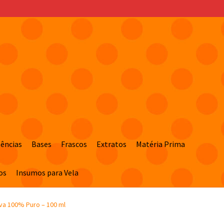
sências
Bases
Frascos
Extratos
Matéria Prima
os
Insumos para Vela
va 100% Puro – 100 ml