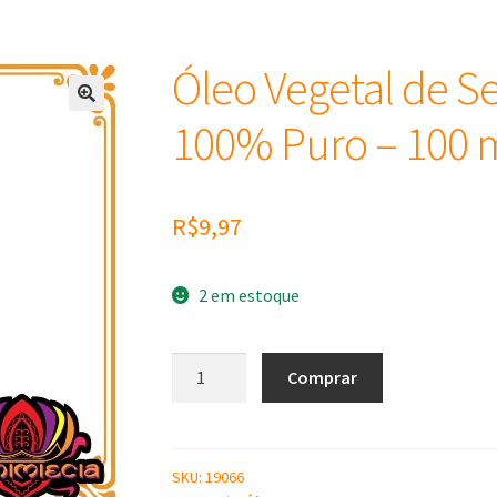
Óleo Vegetal de 
100% Puro – 100 
R$
9,97
2 em estoque
Óleo
Comprar
Vegetal
de
Semente
de
SKU:
19066