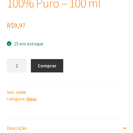
100% Puro – 100 ml
R$
9,97
15 em estoque
Óleo
Comprar
Vegetal
Semente
de
Girassol
SKU:
18868
Categoria:
Óleos
Bothanic
100%
Puro
-
Descrição
100