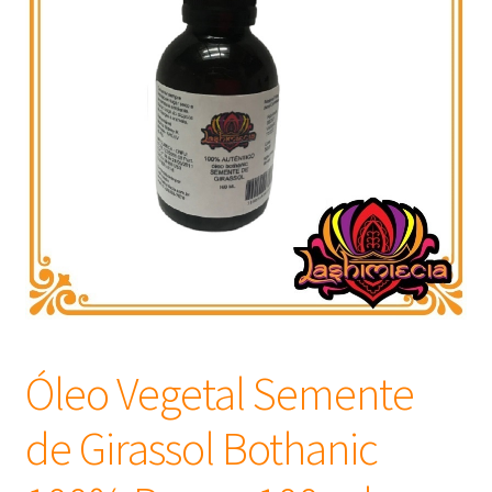
Frascos
Extratos
Matéria Prima
Corante, Pigmento e Óxido
Manteiga
Óleos
Óleo Vegetal Semente
Insumos para Vela
de Girassol Bothanic