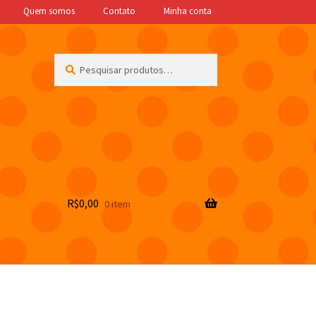
Quem somos
Contato
Minha conta
Pesquisar
Pesquisar
por:
R$
0,00
0 item