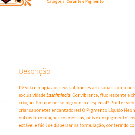
Categoria:
Corante e Pigmento
60
ml
quantidade
Descrição
Dê vida e magia aos seus sabonetes artesanais como no
exclusividade
Lashimiecia
! Cor vibrante, fluorescente e 
criação. Por que nosso pigmento é especial? Por ter si
criar sabonetes encantadores! O Pigmento Líquido Neon 
outras formulações cosméticas, pois é um pigmento cosm
estável e fácil de dispersar na formulação, conferindo co