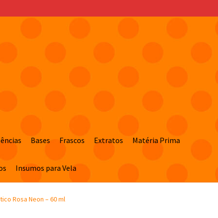
sências
Bases
Frascos
Extratos
Matéria Prima
os
Insumos para Vela
ico Rosa Neon – 60 ml