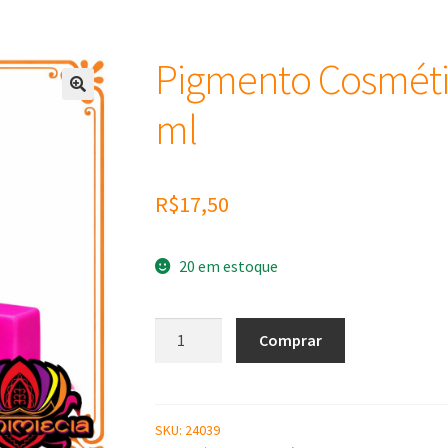
Pigmento Cosméti
ml
R$
17,50
20 em estoque
Pigmento
Comprar
Cosmético
Rosa
Neon
-
SKU:
24039