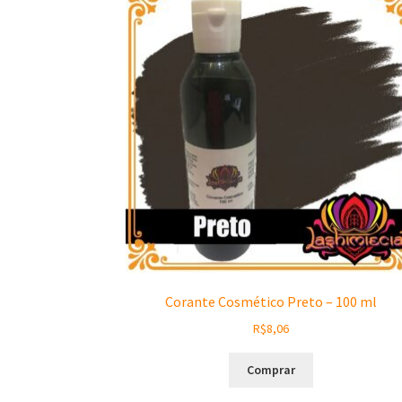
Corante Cosmético Preto – 100 ml
R$
8,06
Comprar