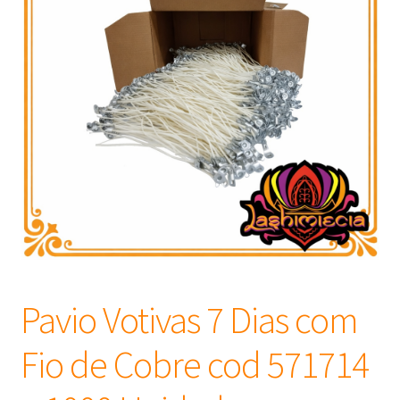
Frascos
Extratos
Matéria Prima
Corante, Pigmento e Óxido
Manteiga
Óleos
Pavio Votivas 7 Dias com
Insumos para Vela
Fio de Cobre cod 571714