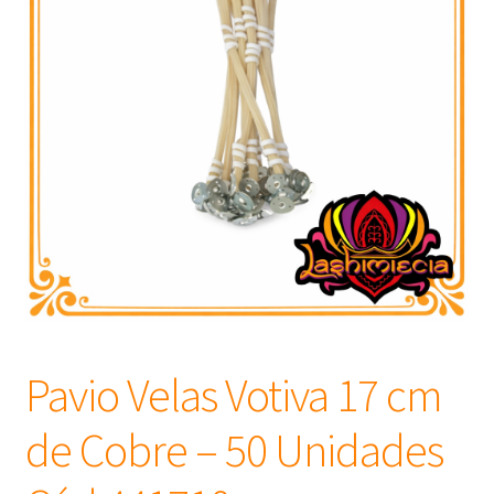
Frascos
Extratos
Matéria Prima
Corante, Pigmento e Óxido
Manteiga
Óleos
Pavio Velas Votiva 17 cm
Insumos para Vela
de Cobre – 50 Unidades