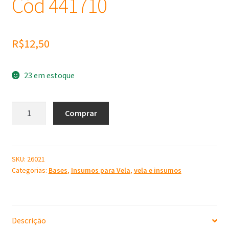
Cód 441710
R$
12,50
23 em estoque
Pavio
Comprar
Velas
Votiva
17
cm
SKU:
26021
Categorias:
Bases
,
Insumos para Vela
,
vela e insumos
de
Cobre
–
50
Descrição
Unidades