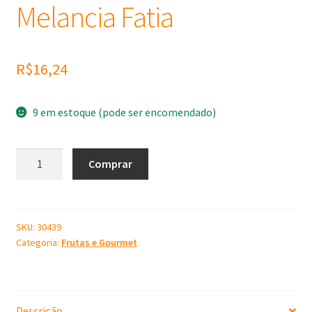
Melancia Fatia
R$
16,24
9 em estoque (pode ser encomendado)
Molde
Comprar
de
Silicone
Melancia
Fatia
SKU:
30439
Categoria:
Frutas e Gourmet
quantidade
Descrição