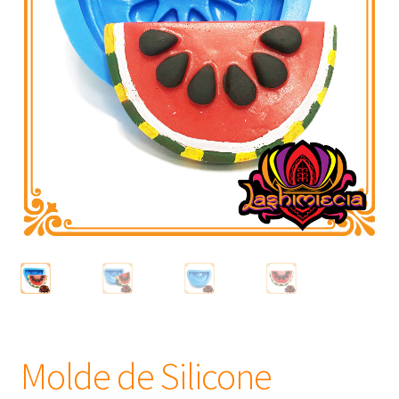
Frascos
Extratos
Matéria Prima
Corante, Pigmento e Óxido
Manteiga
Óleos
Insumos para Vela
Molde de Silicone