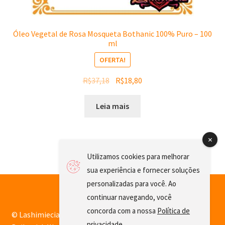
Óleo Vegetal de Rosa Mosqueta Bothanic 100% Puro – 100
ml
OFERTA!
O
O
R$
37,18
R$
18,80
preço
preço
original
atual
Leia mais
era:
é:
R$37,18.
R$18,80.
Utilizamos cookies para melhorar
sua experiência e fornecer soluções
personalizadas para você. Ao
continuar navegando, você
concorda com a nossa
Política de
© Lashimiecia 2026
privacidade
.