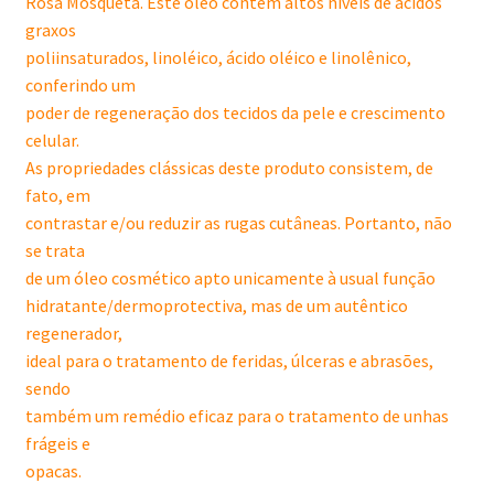
Rosa Mosqueta. Este óleo contém altos níveis de ácidos
graxos
poliinsaturados, linoléico, ácido oléico e linolênico,
conferindo um
poder de regeneração dos tecidos da pele e crescimento
celular.
As propriedades clássicas deste produto consistem, de
fato, em
contrastar e/ou reduzir as rugas cutâneas. Portanto, não
se trata
de um óleo cosmético apto unicamente à usual função
hidratante/dermoprotectiva, mas de um autêntico
regenerador,
ideal para o tratamento de feridas, úlceras e abrasões,
sendo
também um remédio eficaz para o tratamento de unhas
frágeis e
opacas.