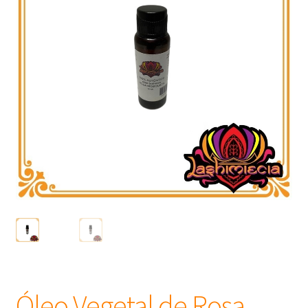
Frascos
Extratos
Matéria Prima
Corante, Pigmento e Óxido
Manteiga
Óleos
Insumos para Vela
Óleo Vegetal de Rosa